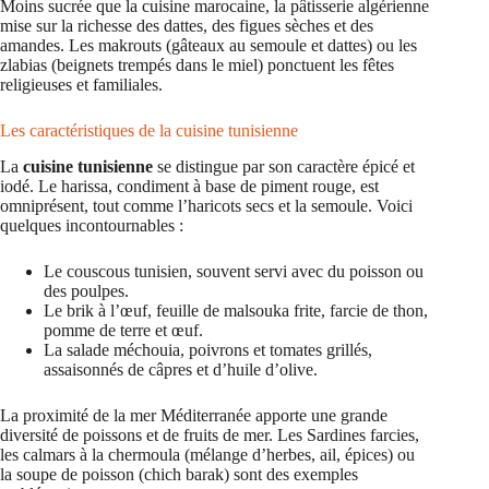
Moins sucrée que la cuisine marocaine, la pâtisserie algérienne
mise sur la richesse des dattes, des figues sèches et des
amandes. Les makrouts (gâteaux au semoule et dattes) ou les
zlabias (beignets trempés dans le miel) ponctuent les fêtes
religieuses et familiales.
Les caractéristiques de la cuisine tunisienne
La
cuisine tunisienne
se distingue par son caractère épicé et
iodé. Le harissa, condiment à base de piment rouge, est
omniprésent, tout comme l’haricots secs et la semoule. Voici
quelques incontournables :
Le couscous tunisien, souvent servi avec du poisson ou
des poulpes.
Le brik à l’œuf, feuille de malsouka frite, farcie de thon,
pomme de terre et œuf.
La salade méchouia, poivrons et tomates grillés,
assaisonnés de câpres et d’huile d’olive.
La proximité de la mer Méditerranée apporte une grande
diversité de poissons et de fruits de mer. Les Sardines farcies,
les calmars à la chermoula (mélange d’herbes, ail, épices) ou
la soupe de poisson (chich barak) sont des exemples