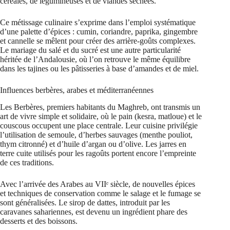
céréales, de légumineuses et de viandes séchées.
Ce métissage culinaire s’exprime dans l’emploi systématique
d’une palette d’épices : cumin, coriandre, paprika, gingembre
et cannelle se mêlent pour créer des arrière-goûts complexes.
Le mariage du salé et du sucré est une autre particularité
héritée de l’Andalousie, où l’on retrouve le même équilibre
dans les tajines ou les pâtisseries à base d’amandes et de miel.
Influences berbères, arabes et méditerranéennes
Les Berbères, premiers habitants du Maghreb, ont transmis un
art de vivre simple et solidaire, où le pain (kesra, matloue) et le
couscous occupent une place centrale. Leur cuisine privilégie
l’utilisation de semoule, d’herbes sauvages (menthe pouliot,
thym citronné) et d’huile d’argan ou d’olive. Les jarres en
terre cuite utilisés pour les ragoûts portent encore l’empreinte
de ces traditions.
Avec l’arrivée des Arabes au VIIᵉ siècle, de nouvelles épices
et techniques de conservation comme le salage et le fumage se
sont généralisées. Le sirop de dattes, introduit par les
caravanes sahariennes, est devenu un ingrédient phare des
desserts et des boissons.