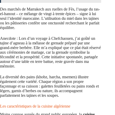
Des marchés de Marrakech aux ruelles de Fès, l’usage du ras-
el-hanout – ce mélange de vingt à trente épices – signe à lui
seul l’identité marocaine. L’utilisation du miel dans les tajines
ou les pâtisseries confère une onctuosité recherchant le parfait
équilibre.
Anecdote : Lors d’un voyage à Chefchaouen, j’ai goûté un
tajine d’agneau à la mélasse de grenade préparé par une
grand-mère berbère. Elle m’a expliqué que ce plat était réservé
aux cérémonies de mariage, car la grenade symbolise la
fécondité et la prospérité. Cette initiative spontanée, partagée
autour d’une table en terre battue, reste gravée dans ma
mémoire.
La diversité des pains (khobz, harcha, msemen) illustre
également cette variété. Chaque région a son propre
façonnage et sa cuisson : galettes feuilletées ou pains ronds et
légers, garnis d’herbes ou nature, ils accompagnent
parfaitement les tajines et les soupes.
Les caractéristiques de la cuisine algérienne
Moins connue auprès du grand public européen, la
cuisine